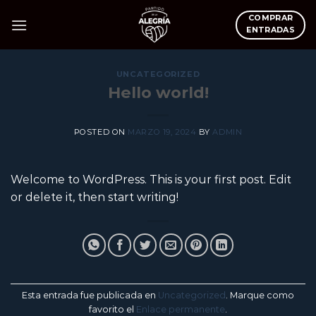
Skip
COMPRAR
to
ENTRADAS
content
UNCATEGORIZED
Hello world!
POSTED ON
MARZO 19, 2024
BY
ADMIN
Welcome to WordPress. This is your first post. Edit
or delete it, then start writing!
Esta entrada fue publicada en
Uncategorized
. Marque como
favorito el
Enlace permanente
.