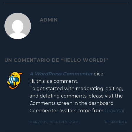
ADMIN
UN COMENTARIO DE “
HELLO WORLD!
”
A WordPress Commenter
dice:
Hi, this is a comment.
To get started with moderating, editing,
and deleting comments, please visit the
Comments screen in the dashboard.
Commenter avatars come from
Gravatar
.
MARZO 19, 2024 EN 9:52 AM
RESPONDER